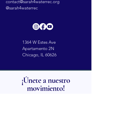
contact@sarah4waterrec.org
@sarah4waterrec
1364 W Estes Ave
Apartamento 2N
Chicago, IL 60626
¡Únete a nuestro
movimiento!
$25
$50